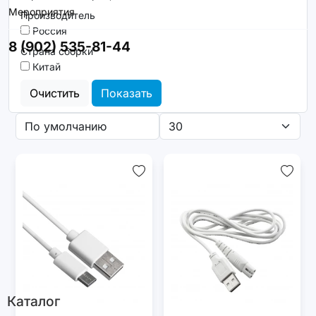
Мероприятия
Производитель
Россия
8 (902) 535-81-44
Страна сборки
Китай
Очистить
Показать
Каталог