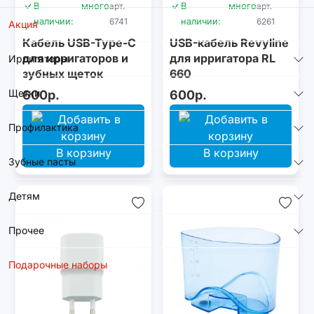
В
много
арт.
В
много
арт.
наличии:
6741
наличии:
6261
Акция
Кабель USB-Type-C
USB-кабель Revyline
для ирригаторов и
для ирригатора RL
Ирригаторы
зубных щеток
660
Revyline
Щетки
600р.
600р.
Профилактика
В корзину
В корзину
Зубные пасты
Детям
Прочее
Подарочные наборы