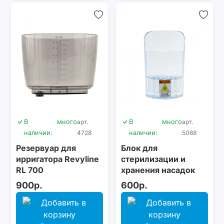
В
много
арт.
В
много
арт.
наличии:
4728
наличии:
5068
Резервуар для
Блок для
ирригатора Revyline
стерилизации и
RL 700
хранения насадок
Revyline RL 500
900р.
600р.