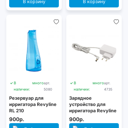
В корзину
В корзину
В
много
арт.
В
много
арт.
наличии:
5080
наличии:
4735
Резервуар для
Зарядное
ирригатора Revyline
устройство для
RL 210
ирригатора Revyline
RL 700
900р.
900р.