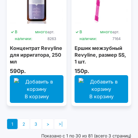
В
много
арт.
В
много
арт.
наличии:
8263
наличии:
7164
Концентрат Revyline
Ершик межзубный
для ирригатора, 250
Revyline, размер SS,
мл
1 шт.
590р.
150р.
В корзину
В корзину
1
2
3
>
>|
Показано с 1 по 30 из 81 (всего 3 страниц)