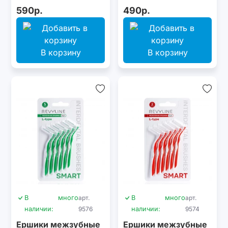
м
590р.
490р.
В корзину
В корзину
В
много
арт.
В
много
арт.
наличии:
9576
наличии:
9574
Ершики межзубные
Ершики межзубные