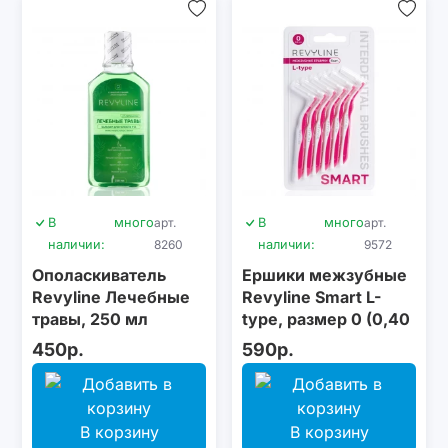
В
много
арт.
В
много
арт.
наличии:
8260
наличии:
9572
Ополаскиватель
Ершики межзубные
Revyline Лечебные
Revyline Smart L-
травы, 250 мл
type, размер 0 (0,40
мм) розовые, 6 шт.
450р.
590р.
В корзину
В корзину