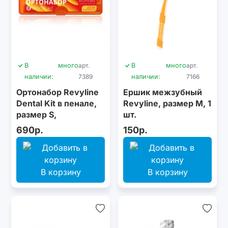
В
много
арт.
В
много
арт.
наличии:
7389
наличии:
7166
Ортонабор Revyline
Ершик межзубный
Dental Kit в пенале,
Revyline, размер M, 1
размер S,
шт.
оранжевый
690р.
150р.
В корзину
В корзину