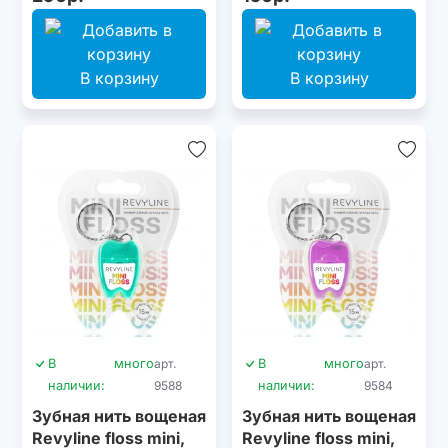
15 м, синяя
В корзину
В корзину
В
много
арт.
В
много
арт.
наличии:
9588
наличии:
9584
Зубная нить вощеная
Зубная нить вощеная
Revyline floss mini,
Revyline floss mini,