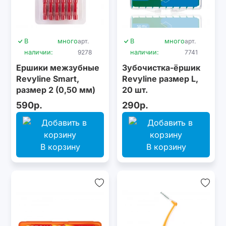
В
много
арт.
В
много
арт.
наличии:
9278
наличии:
7741
Ершики межзубные
Зубочистка-ёршик
Revyline Smart,
Revyline размер L,
размер 2 (0,50 мм)
20 шт.
красные, 6 шт.
590р.
290р.
В корзину
В корзину