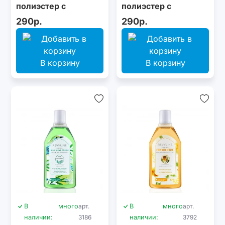
полиэстер с
полиэстер с
бамбуковым углем,
бамбуковым углем,
290р.
290р.
15 м, бирюзовая
15 м, сиреневая
В корзину
В корзину
В
много
арт.
В
много
арт.
наличии:
3186
наличии:
3792