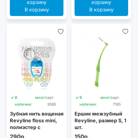
В корзину
В корзину
В
много
арт.
В
много
арт.
наличии:
9585
наличии:
7165
Зубная нить вощеная
Ершик межзубный
Revyline floss mini,
Revyline, размер S, 1
полиэстер с
шт.
бамбуковым углем,
290р.
150р.