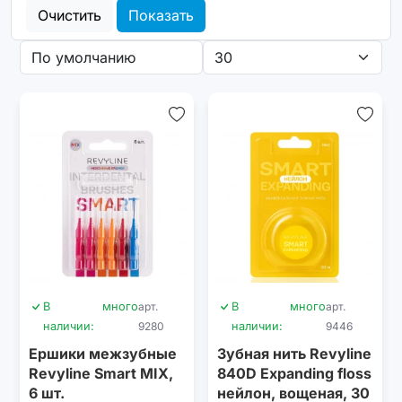
Очистить
Показать
В
много
арт.
В
много
арт.
наличии:
9280
наличии:
9446
Ершики межзубные
Зубная нить Revyline
Revyline Smart MIX,
840D Expanding floss
6 шт.
нейлон, вощеная, 30