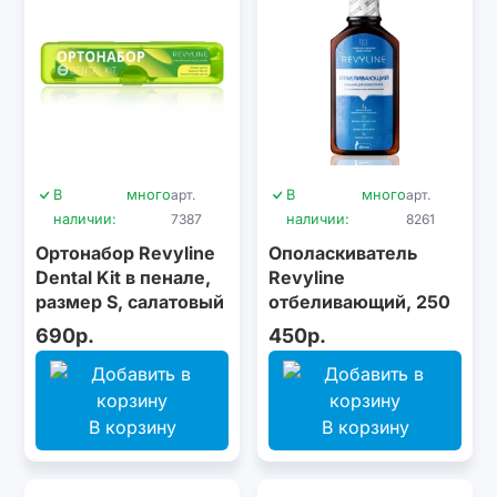
В
много
арт.
В
много
арт.
наличии:
7387
наличии:
8261
Ортонабор Revyline
Ополаскиватель
Dental Kit в пенале,
Revyline
размер S, салатовый
отбеливающий, 250
мл
690р.
450р.
В корзину
В корзину