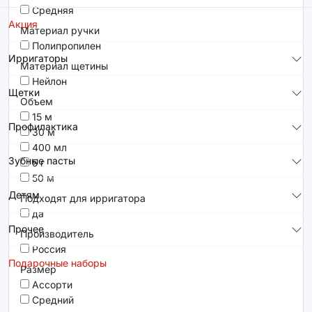
Средняя
Акция
Материал ручки
Полипропилен
Ирригаторы
Материал щетины
Нейлон
Щетки
Объем
15 м
Профилактика
30 м
400 мл
Зубные пасты
5 г
50 м
Детям
Подходят для ирригатора
да
Прочее
Производитель
Россия
Подарочные наборы
Размер
Ассорти
Средний