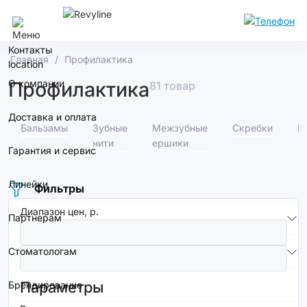
Улан-Удэ
Контакты
Главная
Профилактика
О компании
Профилактика
81 товар
Доставка и оплата
Бальзамы
Зубные
Межзубные
Скребки
В
нити
ершики
Гарантия и сервис
Линейки
Фильтры
Диапазон цен, р.
Партнерам
Стоматологам
Параметры
Брендирование