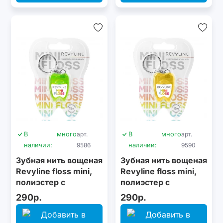
В
много
арт.
В
много
арт.
наличии:
9586
наличии:
9590
Зубная нить вощеная
Зубная нить вощеная
Revyline floss mini,
Revyline floss mini,
полиэстер с
полиэстер с
бамбуковым углем,
бамбуковым углем,
290р.
290р.
15 м, салатовая
15 м, желтая