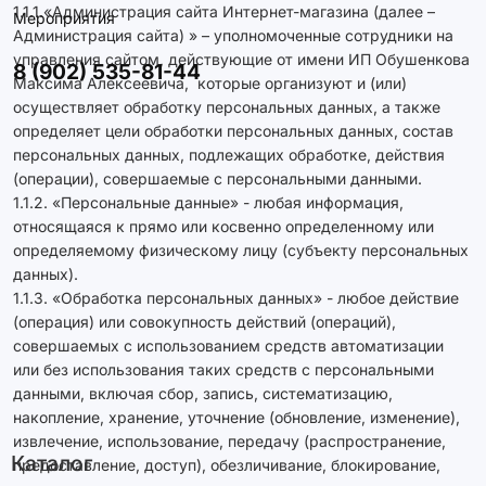
1.1.1.«Администрация сайта Интернет-магазина (далее –
Мероприятия
Администрация сайта) » – уполномоченные сотрудники на
управления сайтом, действующие от имени ИП Обушенкова
8 (902) 535-81-44
Максима Алексеевича, которые организуют и (или)
осуществляет обработку персональных данных, а также
определяет цели обработки персональных данных, состав
персональных данных, подлежащих обработке, действия
(операции), совершаемые с персональными данными.
1.1.2. «Персональные данные» - любая информация,
относящаяся к прямо или косвенно определенному или
определяемому физическому лицу (субъекту персональных
данных).
1.1.3. «Обработка персональных данных» - любое действие
(операция) или совокупность действий (операций),
совершаемых с использованием средств автоматизации
или без использования таких средств с персональными
данными, включая сбор, запись, систематизацию,
накопление, хранение, уточнение (обновление, изменение),
извлечение, использование, передачу (распространение,
Каталог
предоставление, доступ), обезличивание, блокирование,