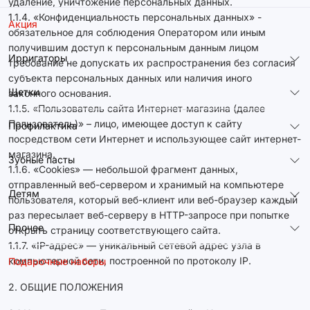
удаление, уничтожение персональных данных.
1.1.4. «Конфиденциальность персональных данных» -
Акция
обязательное для соблюдения Оператором или иным
получившим доступ к персональным данным лицом
Ирригаторы
требование не допускать их распространения без согласия
субъекта персональных данных или наличия иного
Щетки
законного основания.
1.1.5. «Пользователь сайта Интернет-магазина (далее
Пользователь)» – лицо, имеющее доступ к сайту
Профилактика
посредством сети Интернет и использующее сайт интернет-
магазина.
Зубные пасты
1.1.6. «Cookies» — небольшой фрагмент данных,
отправленный веб-сервером и хранимый на компьютере
Детям
пользователя, который веб-клиент или веб-браузер каждый
раз пересылает веб-серверу в HTTP-запросе при попытке
Прочее
открыть страницу соответствующего сайта.
1.1.7. «IP-адрес» — уникальный сетевой адрес узла в
компьютерной сети, построенной по протоколу IP.
Подарочные наборы
2. ОБЩИЕ ПОЛОЖЕНИЯ