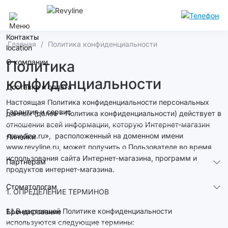
Улан-Удэ
Контакты
Главная
Политика конфиденциальности
О компании
Политика
конфиденциальности
Доставка и оплата
Настоящая Политика конфиденциальности персональных
Гарантия и сервис
данных (далее – Политика конфиденциальности) действует в
отношении всей информации, которую Интернет-магазин
«revyline.ru», расположенный на доменном имени
Линейки
www.revyline.ru, может получить о Пользователе во время
использования сайта Интернет-магазина, программ и
Партнерам
продуктов интернет-магазина.
Стоматологам
1. ОПРЕДЕЛЕНИЕ ТЕРМИНОВ
1.1.В настоящей Политике конфиденциальности
Брендирование
используются следующие термины: